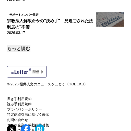
サポートメンバー限定
宗教法人解散命令の"決め手" 見過ごされた法
制度の"不備"
2026.03.17
もっと読む
サポートメンバー限定
週刊新潮は事件直後の"誤報"を初公判前に再掲､
拡散させていた
2025.12.27
サポートメンバー限定
© 2026 楊井人文のニュースをほどく〈HODOKU〉
安倍元首相暗殺後に流布された"山上家物語" ど
こが正しく､どこが違って...
2025.12.21
書き手利用規約
読み手利用規約
プライバシーポリシー
サポートメンバー限定
特定商取引法に基づく表示
コロナワクチン接種記録が消えて検証できなく
お問い合わせ
なる？福岡厚労相「問題意識を...
コラボ企業・掲載媒体募集
代理店の方はこちら
2025.10.01