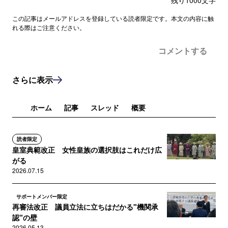
残り
1000
文字
この記事はメールアドレスを登録している読者限定です。本文の内容に触
れる際はご注意ください。
コメントする
さらに表示
ホーム
記事
スレッド
概要
読者限定
皇室典範改正 女性皇族の選択肢はこれだけ広
がる
2026.07.15
サポートメンバー限定
再審法改正 議員立法に立ちはだかる"機関承
認"の壁
2026.05.13