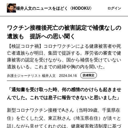
楊井人文のニュースをほどく〈HODOKU〉
登録
ログイン
ワクチン接種後死亡の被害認定で補償なしの
遺族も 提訴への思い聞く
【検証コロナ禍】コロナワクチンによる健康被害者や死
亡者遺族らが明日、集団で提訴する。厚労省の審査で健
康被害の認定を受けながら、国から補償を受けていない
遺族もいる。これまでの経緯や胸の内を聞いた。
弁護士ジャーナリスト 楊井人文
2024.04.16
読者限定
「通知書を受け取った時、何の感情のかけらも起きませ
んでした。これでは息子に報告できないと思いました」
新型コロナワクチン接種でAさん（当時39歳、千葉県在
住）を亡くした父、東正秋さん（埼玉県在住）が淡々と
話しながら見せてくれたのは、健康被害救済制度に基づ