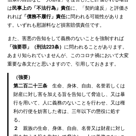
は
民事上の「不法行為」責任
に、「契約違反」と評価さ
れれば
「債務不履行」責任
に問われる可能性がありま
す。いずれも慰謝料など損害賠償責任です。
また、害悪の告知をして義務のないことを強制すれば
「強要罪」（刑法223条）
に問われることがあります。
あまり知られていませんが、このコロナ禍において大変
重要な条文だと思いますので、引用しておきます。
（強要）
第二百二十三条
生命、身体、自由、名誉若しくは
財産に対し害を加える旨を告知して脅迫し、又は暴
行を用いて、人に義務のないことを行わせ、又は権
利の行使を妨害した者は、三年以下の懲役に処す
る。
２
親族の生命、身体、自由、名誉又は財産に対し