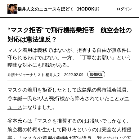
楊井人文のニュースをほどく〈HODOKU〉
登録
ログイン
“マスク拒否”で飛行機搭乗拒否 航空会社の
対応は憲法違反？
マスク着用は義務ではないが、拒否する自由が無条件に
守られるわけではない。一方、「丁寧なお願い」という
曖昧な対応にも問題がある。
弁護士ジャーナリスト 楊井人文
2022.02.09
読者限定
マスクの着用を拒否したとして広島県の呉市議会議員、
谷本誠一氏ら2人が飛行機から降ろされていたことが
ニ
ュース
になりました。
谷本氏らは「マスクを推奨するのはお願いでしかなく、
航空機の特権を生かして降りろというのは完全な人権侵
害」「マスクの着用の強制は憲法違反。我々のせいで安