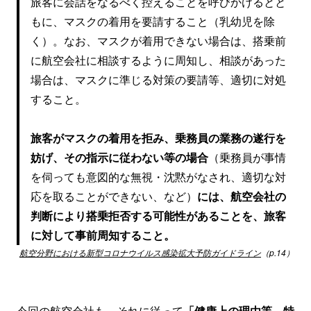
旅客に会話をなるべく控えることを呼びかけるとと
もに、マスクの着用を要請すること（乳幼児を除
く）。なお、マスクが着用できない場合は、搭乗前
に航空会社に相談するように周知し、相談があった
場合は、マスクに準じる対策の要請等、適切に対処
すること。
旅客がマスクの着用を拒み、乗務員の業務の遂行を
妨げ、その指示に従わない等の場合
（乗務員が事情
を伺っても意図的な無視・沈黙がなされ、適切な対
応を取ることができない、など）
には、航空会社の
判断により搭乗拒否する可能性があることを、旅客
に対して事前周知すること。
航空分野における新型コロナウイルス感染拡大予防ガイドライン
（p.14）
今回の航空会社も、それに従って
「健康上の理由等、特