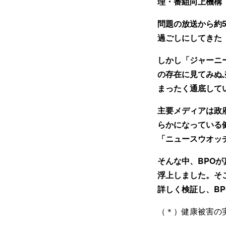
理・番組向上機構
問題の放送から約
過ごしにしてきた
しかし「ジャーニ
の存在に見てみぬ
まったく通底して
主要メディアは政
らかになっている
「ニュースウオッ
そんな中、BPO
浮上しました。そ
詳しく検証し、
B
（＊）健康被害の