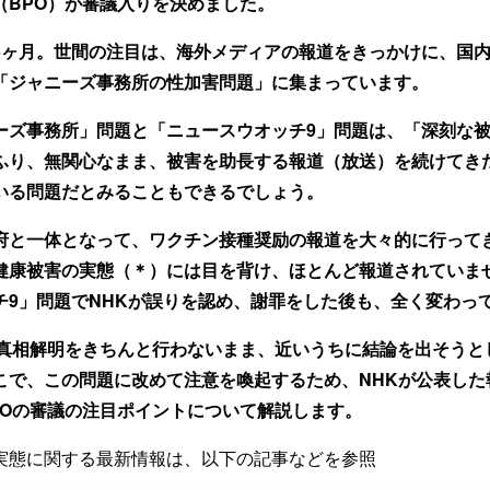
（BPO）が審議入りを決めました
。
5ヶ月。世間の注目は、海外メディアの報道をきっかけに、国
「ジャニーズ事務所の性加害問題」に集まっています。
ーズ事務所」問題と「ニュースウオッチ9」問題は、「深刻な
ふり、無関心なまま、被害を助長する報道（放送）を続けてき
いる問題だとみることもできるでしょう。
府と一体となって、
ワクチン接種奨励の報道を大々的に行って
健康被害の実態（＊）には目を背け、ほとんど報道されていま
チ9」問題でNHKが誤りを認め、謝罪をした後も、全く変わっ
が真相解明をきちんと行わないまま、近いうちに結論を出そうと
こで、この問題に
改めて注意を喚起するため、NHKが公表した
POの審議の注目ポイントについて解説します。
実態に関する最新情報は、以下の記事などを参照