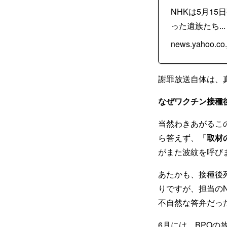
NHKは5月1
った遺族たち...
news.yahoo.co.
謝罪放送自体は、
なぜワクチン接種
当然わきあがるこ
ら答えず、「
取材
がまた波紋を呼び
あたかも、接種後
りですが、担当の
不自然な答弁だっ
6月には、BPOの