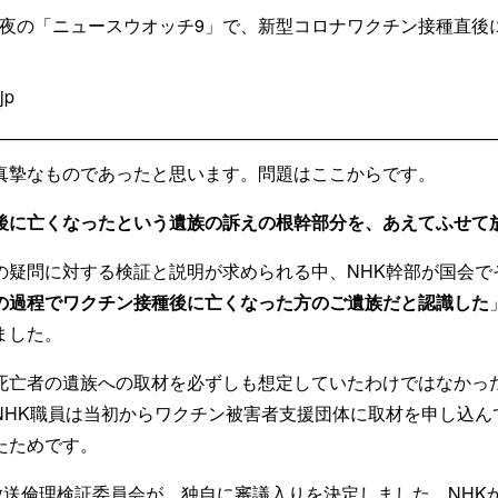
5日夜の「ニュースウオッチ9」で、新型コロナワクチン接種直後
jp
真摯なものであったと思います。問題はここからです。
後に亡くなったという遺族の訴えの根幹部分を、あえてふせて
の疑問に対する検証と説明が求められる中、NHK幹部が国会で
の過程でワクチン接種後に亡くなった方のご遺族だと認識した
ました。
死亡者の遺族への取材を必ずしも想定していたわけではなかっ
NHK職員は当初からワクチン被害者支援団体に取材を申し込ん
たためです。
放送倫理検証委員会が、
独自に審議入りを決定しました
。NHK