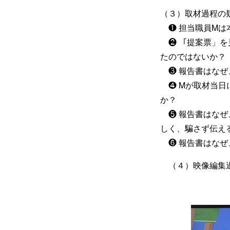
（３）取材過程の
❶ 担当職員Mは
❷ 「提案票」を
たのではないか？
❸ 報告書はなぜ
❹ Mが取材当日
か？
❺ 報告書はなぜ
しく、騙さず伝え
❻ 報告書はなぜ
（４）映像編集過