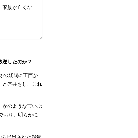
に家族が亡くな
放送したのか？
その疑問に正面か
」と
答弁をし
、これ
たかのような言いぶ
でおり、明らかに
から提出された報告