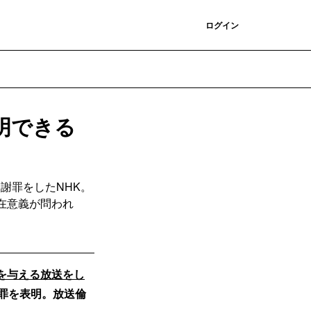
登録
ログイン
明できる
、謝罪をしたNHK。
在意義が問われ
を与える放送をし
罪を表明。放送倫