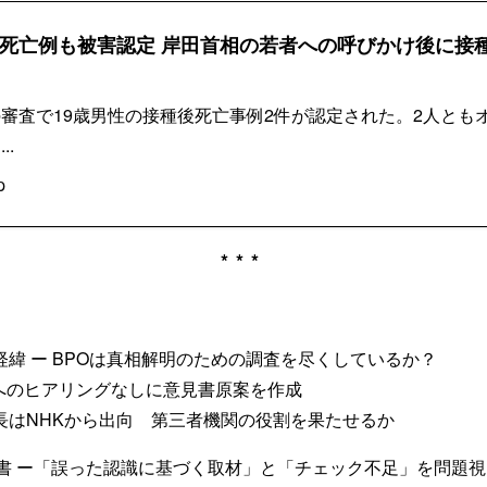
炎死亡例も被害認定 岸田首相の若者への呼びかけ後に接
審査で19歳男性の接種後死亡事例2件が認定された。2人とも
..
p
***
】
緯 ー BPOは真相解明のための調査を尽くしているか？
へのヒアリングなしに意見書原案を作成
局長はNHKから出向 第三者機関の役割を果たせるか
告書 ー「誤った認識に基づく取材」と「チェック不足」を問題視