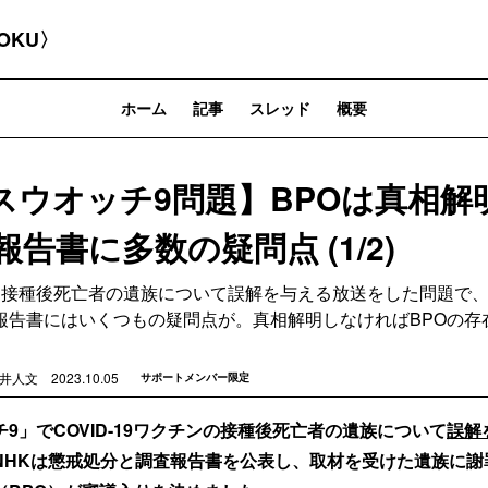
OKU〉
ホーム
記事
スレッド
概要
スウオッチ9問題】BPOは真相解
報告書に多数の疑問点 (1/2)
クチン接種後死亡者の遺族について誤解を与える放送をした問題で
報告書にはいくつもの疑問点が。真相解明しなければBPOの存
楊井人文
2023.10.05
サポートメンバー限定
9」でCOVID-19ワクチンの接種後死亡者の遺族について
誤解
NHKは懲戒処分と調査報告書を公表し、取材を受けた遺族に謝