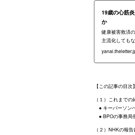
19歳の心筋
か
健康被害救済の
主流化してもな.
yanai.theletter.j
【この記事の目次
（１）これまでの経
● キーパーソン
● BPOの事務
（２）NHKの報