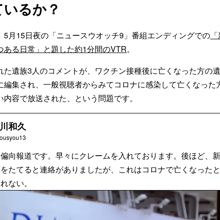
ているか？
、5月15日夜の「ニュースウオッチ9」番組エンディングでの
「
つある日常」と題した約1分間のVTR
。
れた遺族3人のコメントが、ワクチン接種後に亡くなった方の
に編集され、一般視聴者からみてコロナに感染して亡くなった
い内容で放送された、という問題です。
川和久
ousyou13
な偏向報道です。早々にクレームを入れております。後ほど、
策をたてると連絡がありましたが、これはコロナで亡くなった
られない。