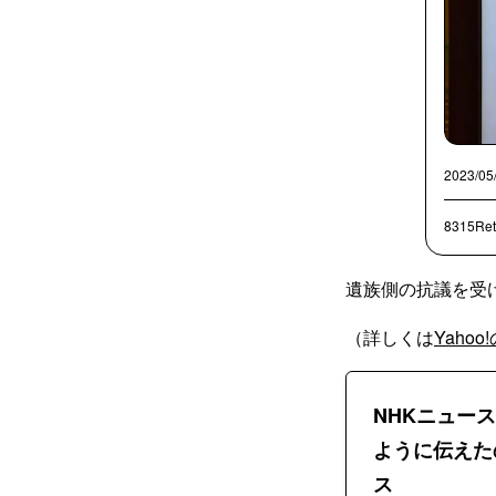
2023/05
8315Ret
遺族側の抗議を受
（詳しくは
Yahoo
NHKニュー
ように伝えたの
ス