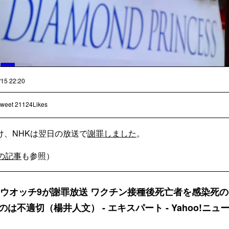
/15 22:20
weet
21124Likes
け、NHKは翌日の放送で
謝罪しました
。
!の記事
も参照）
スウオッチ9が謝罪放送 ワクチン接種後死亡者を感染死の
は不適切（楊井人文） - エキスパート - Yahoo!ニュ